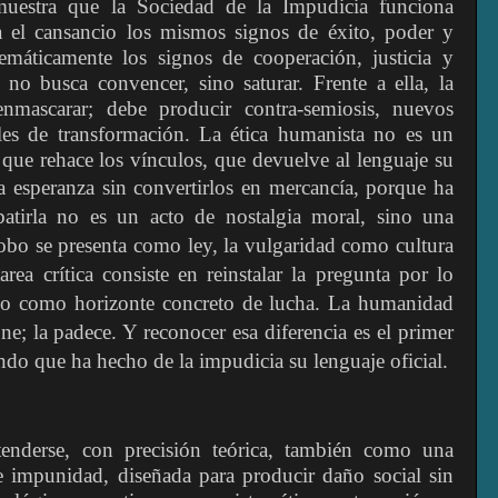
 muestra que la Sociedad de la Impudicia funciona
a el cansancio los mismos signos de éxito, poder y
emáticamente los signos de cooperación, justicia y
 no busca convencer, sino saturar. Frente a ella, la
enmascarar; debe producir contra-semiosis, nuevos
ales de transformación. La ética humanista no es un
 que rehace los vínculos, que devuelve al lenguaje su
 esperanza sin convertirlos en mercancía,
porque ha
atirla no es un acto de nostalgia moral, sino una
robo se presenta como ley, la vulgaridad como cultura
rea crítica consiste en reinstalar la pregunta por lo
no como horizonte concreto de lucha. La humanidad
e; la padece. Y reconocer esa diferencia es el primer
ndo que ha hecho de la impudicia su lenguaje oficial.
tenderse, con precisión teórica, también como una
e impunidad, diseñada para producir daño social sin