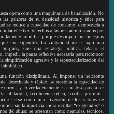
rguesa opera como una maquinaria de banalización. No
ía las palabras de su densidad histórica y ética para
ertad se reduce a capacidad de consumo, democracia a
opular efectivo, derechos a favores administrados por
fundamente impúdica porque despoja a los conceptos
 que los engendró. La vulgaridad no es aquí una
burgués, sino una estrategia política, rebajar el
so, impedir la pausa reflexiva necesaria para reconocer
 la simplificación agresiva y la espectacularización del
ol simbólico.
una función disciplinaria. Al imponer un horizonte
ble, desechable y rápido, se erosiona la capacidad de
ve norma, y lo verdaderamente escandaloso pasa a ser
la solidaridad, la coherencia ética, la crítica profunda.
puede leerse como una inversión de los valores de
enunciaban la injusticia ahora resultan “exagerados” o
gnos del abuso se presentan como neutrales, técnicos,