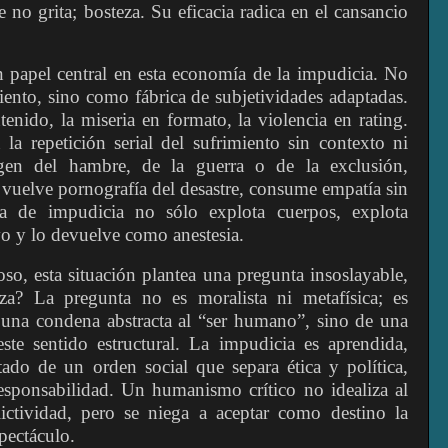
 no grita; bosteza. Su eficacia radica en el cansancio
n papel central en esta economía de la impudicia. No
ento, sino como fábrica de subjetividades adaptadas.
enido, la miseria en formato, la violencia en rating.
la repetición serial del sufrimiento sin contexto ni
gen del hambre, de la guerra o de la exclusión,
se vuelve pornografía del desastre, consume empatía sin
a de impudicia no sólo explota cuerpos, explota
vo y lo devuelve como anestesia.
o, esta situación plantea una pregunta insoslayable,
za? La pregunta no es moralista ni metafísica; es
de una condena abstracta al “ser humano”, sino de una
ste sentido estructural. La impudicia es aprendida,
tado de un orden social que separa ética y política,
sponsabilidad. Un humanismo crítico no idealiza al
ictividad, pero se niega a aceptar como destino la
spectáculo.