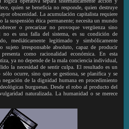
 lógica operativa separa sistemáticamente acción y
ece, quien se beneficia no responde, quien destruye
mayor obscenidad. La acumulación capitalista requiere
ino la suspensión ética permanente; necesita un mundo
obrecer o precarizar no provoque vergüenza sino
d no es una falla del sistema, es su condición de
dado, mediáticamente legitimado y simbólicamente
mo sujeto irresponsable absoluto, capaz de producir
e presenta como racionalidad económica. En esta
tiza, ya no depende de la mala conciencia individual,
ido la necesidad de sentir culpa. El resultado es un
 sólo ocurre, sino que se gestiona, se planifica y se
la negación de la dignidad humana en procedimiento
deológicas burguesas. Desde el robo al producto del
a vulgaridad naturalizada. La humanidad o se merece