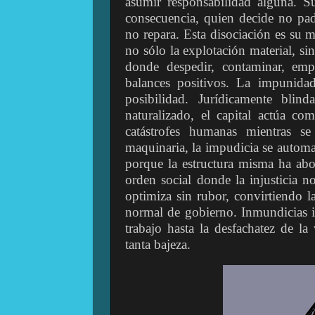
asumir responsabilidad alguna. Su
consecuencia, quien decide no pad
no repara. Esta disociación es su 
no sólo la explotación material, s
donde despedir, contaminar, emp
balances positivos. La impunida
posibilidad. Jurídicamente blin
naturalizado, el capital actúa co
catástrofes humanas mientras s
maquinaria, la impudicia se automa
porque la estructura misma ha abol
orden social donde la injusticia no
optimiza sin rubor, convirtiendo 
normal de gobierno. Inmundicias i
trabajo hasta la desfachatez de l
tanta bajeza.