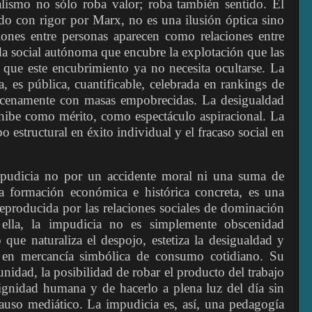
talismo no sólo roba valor; roba también sentido. El
ado con rigor por Marx, no es una ilusión óptica sino
ciones entre personas aparecen como relaciones entre
da social autónoma que encubre la explotación que las
 que este encubrimiento ya no necesita ocultarse. La
a, es pública, cuantificable, celebrada en rankings de
scenamente con masas empobrecidas. La desigualdad
xhibe como mérito, como espectáculo aspiracional. La
 estructural en éxito individual y el fracaso social en
pudicia no por un accidente moral ni una suma de
na formación económica e histórica concreta, es una
reproducida por las relaciones sociales de dominación
ella, la impudicia no es simplemente obscenidad
 que naturaliza el despojo, estetiza la desigualdad y
 en mercancía simbólica de consumo cotidiano. Su
unidad, la posibilidad de robar el producto del trabajo
dignidad humana y de hacerlo a plena luz del día sin
auso mediático. La impudicia es, así, una pedagogía