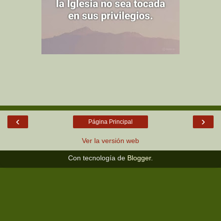
‹
›
Página Principal
Ver la versión web
Con tecnología de
Blogger
.