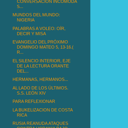
CONVERSACIÓN INCÓMODA
S...
MUNDOS DEL MUNDO:
NIGERIA
PALABRAS A VOLEO: OÍR,
DECIR Y MISA
EVANGELIO DEL PRÓXIMO
DOMINGO MATEO 5, 13-16.(
R...
EL SILENCIO INTERIOR, EJE
DE LA LECTURA ORANTE
DEL...
HERMANAS, HERMANOS...
AL LADO DE LOS ÚLTIMOS.
S.S. LEÓN XIV
PARA REFLEXIONAR
LA BUKELIZACION DE COSTA
RICA
RUSIA REANUDA ATAQUES