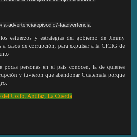
s/la-advertencia/episodio7-laadvertencia
los esfuerzos y estrategias del gobierno de Jimmy
s a casos de corrupción, para expulsar a la CICIG de
ento
e pocas personas en el país conocen, la de quienes
corrupción y tuvieron que abandonar Guatemala porque
gro.
e del Golfo
, Antifaz
,
La Cuerda