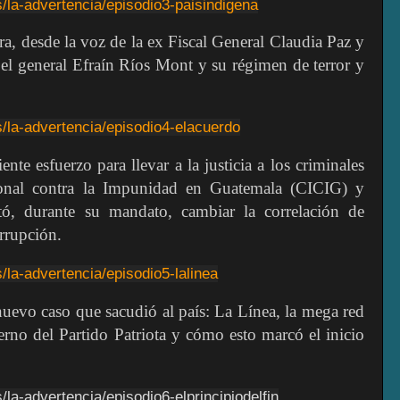
s/la-advertencia/episodio3-paisindigena
ora, desde la voz de la ex Fiscal General Claudia Paz y
 el general Efraín Ríos Mont y su régimen de terror y
s/la-advertencia/episodio4-elacuerdo
ente esfuerzo para llevar a la justicia a los criminales
ional contra la Impunidad en Guatemala (CICIG) y
tó, durante su mandato, cambiar la correlación de
orrupción.
s/la-advertencia/episodio5-lalinea
nuevo caso que sacudió al país: La Línea, la mega red
rno del Partido Patriota y cómo esto marcó el inicio
/la-advertencia/episodio6-elprincipiodelfin