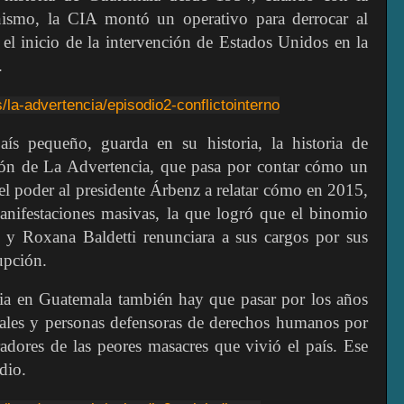
nismo, la CIA montó un operativo para derrocar al
el inicio de la intervención de Estados Unidos en la
.
s/la-advertencia/episodio2-conflictointerno
ís pequeño, guarda en su historia, la historia de
ción de La Advertencia, que pasa por contar cómo un
el poder al presidente Árbenz a relatar cómo en 2015,
anifestaciones masivas, la que logró que el binomio
 y Roxana Baldetti renunciara a sus cargos por sus
upción.
icia en Guatemala también hay que pasar por los años
scales y personas defensoras de derechos humanos por
tradores de las peores masacres que vivió el país. Ese
dio.