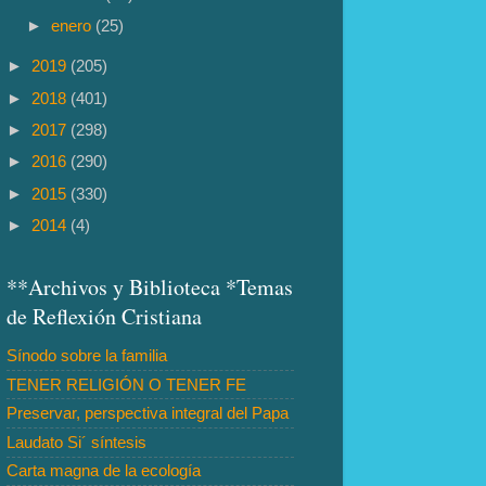
►
enero
(25)
►
2019
(205)
►
2018
(401)
►
2017
(298)
►
2016
(290)
►
2015
(330)
►
2014
(4)
**Archivos y Biblioteca *Temas
de Reflexión Cristiana
Sínodo sobre la familia
TENER RELIGIÓN O TENER FE
Preservar, perspectiva integral del Papa
Laudato Si´ síntesis
Carta magna de la ecología