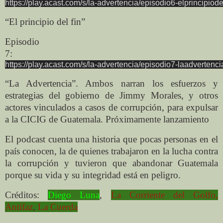
https://play.acast.com/s/la-advertencia/episodio6-elprincipiode
“El principio del fin”
Episodio
7:
https://play.acast.com/s/la-advertencia/episodio7-laadvertenci
“La Advertencia”. Ambos narran los esfuerzos y
estrategias del gobierno de Jimmy Morales, y otros
actores vinculados a casos de corrupción, para expulsar
a la CICIG de Guatemala. Próximamente lanzamiento
El podcast cuenta una historia que pocas personas en el
país conocen, la de quienes trabajaron en la lucha contra
la corrupción y tuvieron que abandonar Guatemala
porque su vida y su integridad está en peligro.
Créditos:
Diego Luna
,
La Corriente del Golfo
,
Antifaz
,
La Cuerda