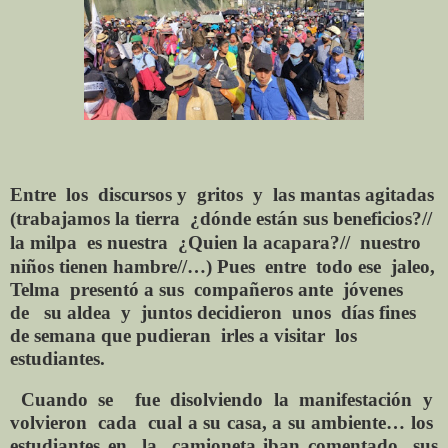
Entre
los
discursos y
gritos
y
las mantas agitadas
(
trabajamos la tierra ¿dónde están sus beneficios?//
la milpa es nuestra ¿Quien la acapara?// nuestro
niños tienen hambre//…
)
Pues
entre
todo ese
jaleo,
Telma
presentó a sus
compañeros ante
jóvenes
de
su aldea
y
juntos decidieron
unos
días fines
de semana que pudieran
irles a visitar
los
estudiantes.
Cuando se
fue disolviendo la manifestación y
volvieron
cada
cual a su casa, a su ambiente… los
estudiantes
en
la
camioneta
iban
comentado
sus