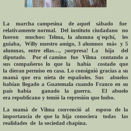
La
marcha campesina
de aquel
sábado
fue
relativamente normal.
Del instituto ciudadano
no
fueron
muchos:
Telma, la alumna
q´eqchí,
les
guiaba,
Willy nuestro amigo, 3 alumnos
más
y 5
alumnas,
entre
ellas…, ¡sorpresa! La
hija
del
diputado.
Por el camino
fue
Vilma
contando a
sus
compañeros
lo
que la
había
costado
que
la
dieran permiso en casa. Lo consiguió
gracias a
su
mamá
que era
nieta
de
españoles. Sus
abuelos
habían llegado a Guatemala cuando Franco en su
país había
ganado la
guerra.
El abuelo
era
republicano y temió la represión
que hubo.
La mamá
de Vilma
convenció al
esposo
de la
importancia de que la hija conociera
todas
las
realidades
de
la sociedad chapina.