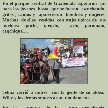
En el parque
central de Guatemala esperaron
un
poco los jóvenes
hasta
que se fueron
escuchando
gritos , cantos y
aparecieron
hombres y mujeres.
Muchas
de ellas
vestidas
con
trajes típicos de
sus
pueblos: quiché, q´eqchí,
achí, pocomam,
caqchiquel…
Telma
corrió a unirse
con la gente de su aldea.
Willy y los demás se acercaron
tímidamente…
En la
puerta
de la
casa presidencial