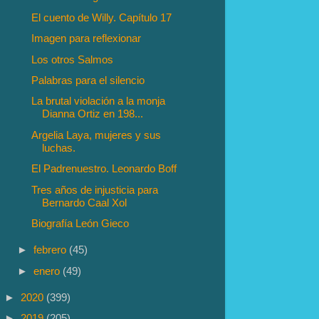
El cuento de Willy. Capítulo 17
Imagen para reflexionar
Los otros Salmos
Palabras para el silencio
La brutal violación a la monja
Dianna Ortiz en 198...
Argelia Laya, mujeres y sus
luchas.
El Padrenuestro. Leonardo Boff
Tres años de injusticia para
Bernardo Caal Xol
Biografía León Gieco
►
febrero
(45)
►
enero
(49)
►
2020
(399)
►
2019
(205)