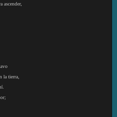
ra ascender,
lavo
 la tierra,
mí.
or;