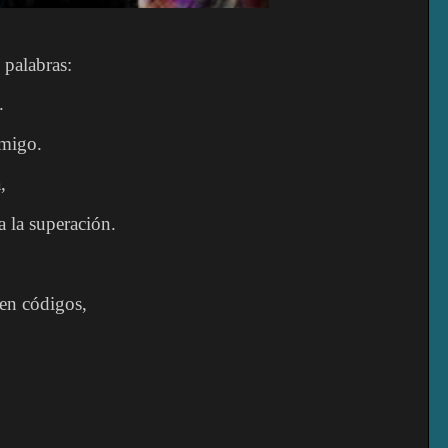
 palabras:
.
amigo.
,
a la superación.
en códigos,