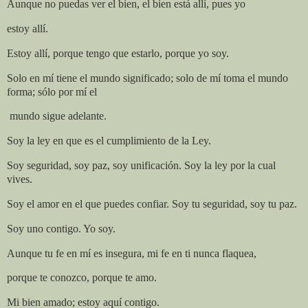
Aunque no puedas ver el bien, el bien está allí, pues yo
estoy allí.
Estoy allí, porque tengo que estarlo, porque yo soy.
Solo en mí tiene el mundo significado; solo de mí toma el mundo
forma; sólo por mí el
mundo sigue adelante.
Soy la ley en que es el cumplimiento de la Ley.
Soy seguridad, soy paz, soy unificación. Soy la ley por la cual
vives.
Soy el amor en el que puedes confiar. Soy tu seguridad, soy tu paz.
Soy uno contigo. Yo soy.
Aunque tu fe en mí es insegura, mi fe en ti nunca flaquea,
porque te conozco, porque te amo.
Mi bien amado; estoy aquí contigo.