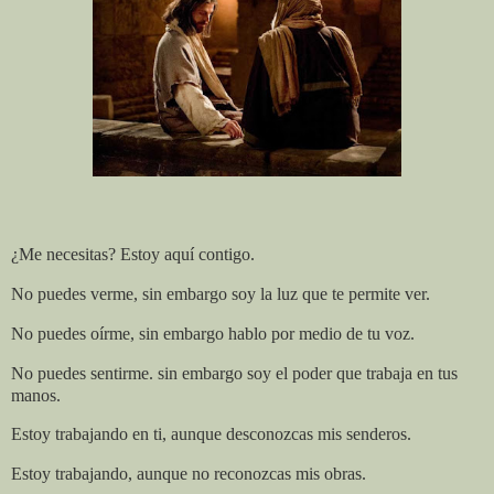
¿Me necesitas? Estoy aquí contigo.
No puedes verme, sin embargo soy la luz que te permite ver.
No puedes oírme, sin embargo hablo por medio de tu voz.
No puedes sentirme. sin embargo soy el poder que trabaja en tus
manos.
Estoy trabajando en ti, aunque desconozcas mis senderos.
Estoy trabajando, aunque no reconozcas mis obras.