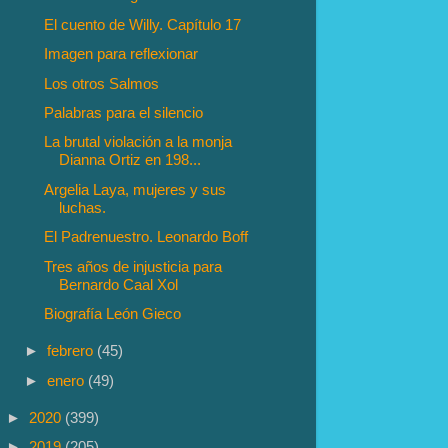
El cuento de Willy. Capítulo 17
Imagen para reflexionar
Los otros Salmos
Palabras para el silencio
La brutal violación a la monja
Dianna Ortiz en 198...
Argelia Laya, mujeres y sus
luchas.
El Padrenuestro. Leonardo Boff
Tres años de injusticia para
Bernardo Caal Xol
Biografía León Gieco
►
febrero
(45)
►
enero
(49)
►
2020
(399)
►
2019
(205)