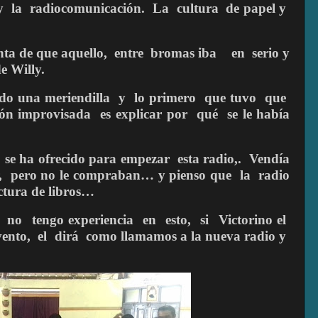
y
la
radiocomunicación.
La
cultura
de papel y
nta de que aquello,
entre
bromas iba
en
serio y
e Willy.
do una meriendilla
y
lo primero
que tuvo
que
ión improvisada
es explicar por
qué
se le había
se ha ofrecido para empezar
esta radio,.
Vendía
,
pero no le compraban… y pienso que
la
radio
ectura de libros…
no
tengo experiencia
en
esto,
si
Victorino el
vento,
el
dirá
como llamamos a la nueva radio y