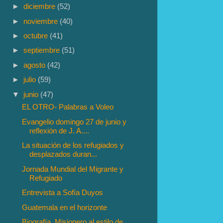
►
diciembre
(52)
►
noviembre
(40)
►
octubre
(41)
►
septiembre
(51)
►
agosto
(42)
►
julio
(59)
▼
junio
(47)
EL OTRO- Palabras a Voleo
Evangelio domingo 27 de junio y
reflexión de J. A....
La situación de los refugiados y
desplazados duran...
Jornada Mundial del Migrante y
Refugiado
Entrevista a Sofía Duyos
Guatemala en el horizonte
Biografía. Misionero al estilo de