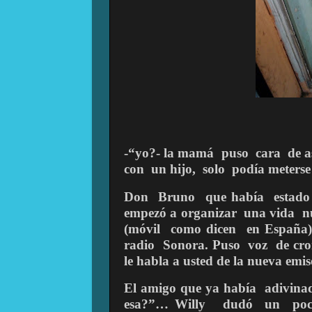
-“yo?- la mamá
puso
cara
de 
con
un hijo,
solo
podía meterse
Don
Bruno
que había
estado
empezó a organizar
una vida
n
(móvil
como dicen
en España
radio
Sonora. Puso
voz
de cro
le habla a usted de la nueva emi
El amigo que ya había
adivina
esa?”… Willy
dudó
un
po