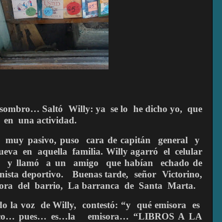
asombro… Saltó
Willy: ya
se lo
he dicho yo,
que
en
una actividad.
muy pasivo, puso
cara de capitán
general
y
ueva
en
aquella
familia. Willy agarró
el
celular
)
y llamó
a un
amigo
que habían
echado de
nista deportivo.
Buenas tarde,
señor
Victorino,
sora
del
barrio,
La barranca
de
Santa
Marta.
do la voz
de Willy,
contestó:
“
y
qué emisora
es
co… pues… es…la
emisora…
“LIBROS A LA