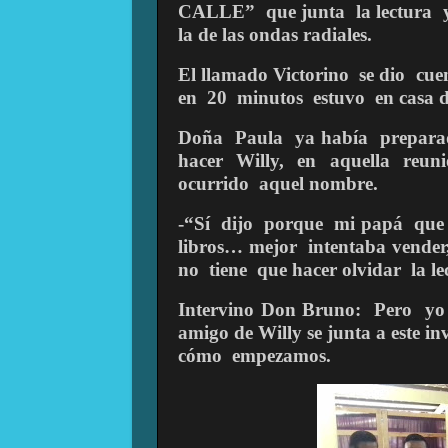
CALLE”
que junta
la lectura
la de las ondas radiales.
El llamado Victorino
se dio
cue
en
20
minutos
estuvo
en casa d
Doña
Paula
ya había
prepara
hacer
Willy,
en
aquella
reun
ocurrido
aquel nombre.
-“Sí
dijo
porque
mi papá
que
libros… mejor
intentaba vender
no
tiene
que hacer olvidar
la l
Intervino Don Bruno:
Pero
yo
amigo de Willy se junta a este in
cómo
empezamos.