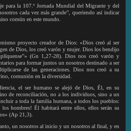
je para la 107.ª Jornada Mundial del Migrante y del
nosotros cada vez más grande”, queriendo así indicar
amino común en este mundo.
l mismo proyecto creador de Dios: «Dios creó al ser
en de Dios, los creó varón y mujer. Dios los bendijo
iplíquense”» (Gn 1,27-28). Dios nos creó varón y
tarios para formar juntos un nosotros destinado a ser
iplicarse de las generaciones. Dios nos creó a su
rino, comunión en la diversidad.
iencia, el ser humano se alejó de Dios, Él, en su
ino de reconciliación, no a los individuos, sino a un
ncluir a toda la familia humana, a todos los pueblos:
los hombres! Él habitará entre ellos, ellos serán su
los» (Ap 21,3).
anto, un nosotros al inicio y un nosotros al final, y en