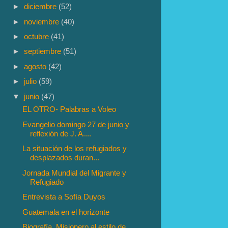
►
diciembre
(52)
►
noviembre
(40)
►
octubre
(41)
►
septiembre
(51)
►
agosto
(42)
►
julio
(59)
▼
junio
(47)
EL OTRO- Palabras a Voleo
Evangelio domingo 27 de junio y
reflexión de J. A....
La situación de los refugiados y
desplazados duran...
Jornada Mundial del Migrante y
Refugiado
Entrevista a Sofía Duyos
Guatemala en el horizonte
Biografía. Misionero al estilo de