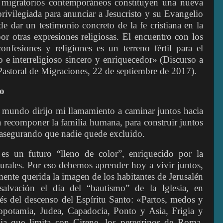
s migratorios contemporáneos constituyen una nueva
rivilegiada para anunciar a Jesucristo y su Evangelio
e dar un testimonio concreto de la fe cristiana en la
or otras expresiones religiosas. El encuentro con los
onfesiones y religiones es un terreno fértil para el
 e interreligioso sincero y enriquecedor» (Discurso a
Pastoral de Migraciones, 22 de septiembre de 2017).
o
 mundo dirijo mi llamamiento a caminar juntos hacia
 recomponer la familia humana, para construir juntos
, asegurando que nadie quede excluido.
 es un futuro “lleno de color”, enriquecido por la
lturales. Por eso debemos aprender hoy a vivir juntos,
ente querida la imagen de los habitantes de Jerusalén
alvación el día del “bautismo” de la Iglesia, en
és del descenso del Espíritu Santo: «Partos, medos y
opotamia, Judea, Capadocia, Ponto y Asia, Frigia y
bia que limita con Cirene, los peregrinos de Roma,