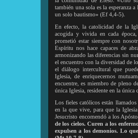
la comunidad de Éfeso: «Uno sol
también una sola es la esperanza a 
un solo bautismo» (Ef 4,4-5).
En efecto, la catolicidad de la Ig
acogida y vivida en cada época,
prometió estar siempre con nosotr
Espíritu nos hace capaces de abr
armonizando las diferencias sin n
el encuentro con la diversidad de lo
el diálogo intercultural que pue
Iglesia, de enriquecernos mutuam
encuentre, es miembro de pleno de
única Iglesia, residente en la única
Los fieles católicos están llamado
en la que vive, para que la Iglesi
Jesucristo encomendó a los Apósto
de los cielos. Curen a los enfermo
expulsen a los demonios. Lo que
(Mt 10,7-8).