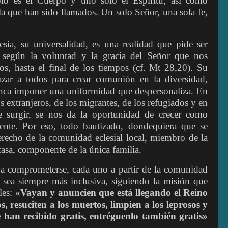
o es el Cuerpo y uno solo el Espíritu, así como
la que han sido llamados. Un solo Señor, una sola fe,
lesia, su universalidad, es una realidad que pide ser
 según la voluntad y la gracia del Señor que nos
os, hasta el final de los tiempos (cf. Mt 28,20). Su
azar a todos para crear comunión en la diversidad,
unca imponer una uniformidad que despersonaliza. En
s extranjeros, de los migrantes, de los refugiados y en
de surgir, se nos da la oportunidad de crecer como
ente. Por eso, todo bautizado, dondequiera que se
recho de la comunidad eclesial local, miembro de la
 casa, componente de la única familia.
s a comprometerse, cada uno a partir de la comunidad
a sea siempre más inclusiva, siguiendo la misión que
les:
«Vayan y anuncien que está llegando el Reino
s, resuciten a los muertos, limpien a los leprosos y
 han recibido gratis, entréguenlo también gratis»