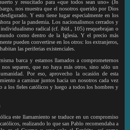
 muerto y resucitado para «que todos sean uno» (Jn
mbargo, nos muestra que el nosotros querido por Dios
desfigurado. Y esto tiene lugar especialmente en los
hora por la pandemia. Los nacionalismos cerrados y
el individualismo radical (cf. ibíd., 105) resquebrajan o
 mundo como dentro de la Iglesia. Y el precio más
ente pueden convertirse en los otros: los extranjeros,
abitan las periferias existenciales.
a misma barca y estamos llamados a comprometernos
nos separen, que no haya más otros, sino sólo un
umanidad. Por eso, aprovecho la ocasión de esta
miento a caminar juntos hacia un nosotros cada vez
 a los fieles católicos y luego a todos los hombres y
a
atólica este llamamiento se traduce en un compromiso
r católicos, realizando lo que san Pablo recomendaba a