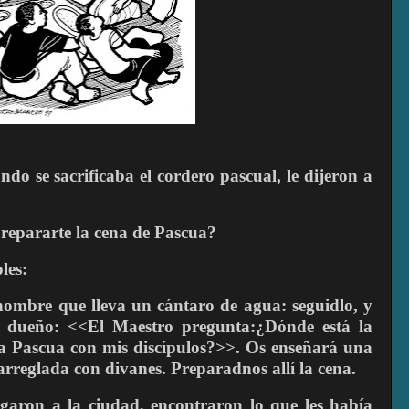
do se sacrificaba el cordero pascual, le dijeron a
repararte la cena de Pascua?
les:
 hombre que lleva un cántaro de agua: seguidlo, y
al dueño: <<El Maestro pregunta:¿Dónde está la
a Pascua con mis discípulos?>>. Os enseñará una
 arreglada con divanes. Preparadnos allí la cena.
egaron a la ciudad, encontraron lo que les había