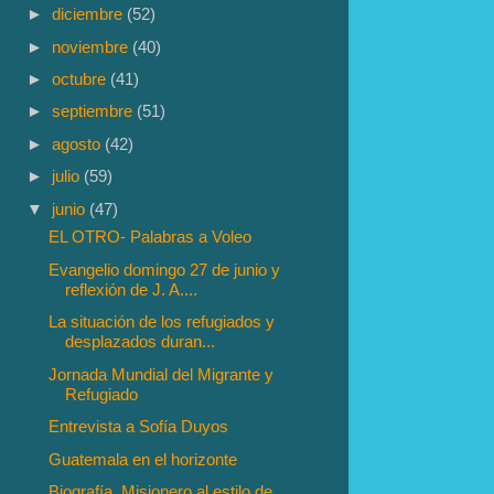
►
diciembre
(52)
►
noviembre
(40)
►
octubre
(41)
►
septiembre
(51)
►
agosto
(42)
►
julio
(59)
▼
junio
(47)
EL OTRO- Palabras a Voleo
Evangelio domingo 27 de junio y
reflexión de J. A....
La situación de los refugiados y
desplazados duran...
Jornada Mundial del Migrante y
Refugiado
Entrevista a Sofía Duyos
Guatemala en el horizonte
Biografía. Misionero al estilo de