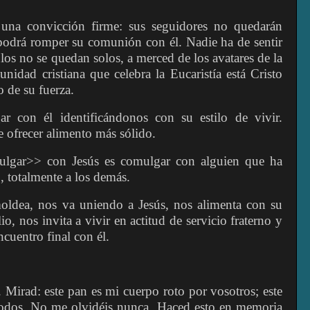
 una convicción firme: sus seguidores no quedarán
podrá romper su comunión con él. Nadie ha de sentir
ulos no se quedan solos, a merced de los avatares de la
nidad cristiana que celebra la Eucaristía está Cristo
o de su fuerza.
r con él identificándonos con su estilo de vivir.
 ofrecer alimento más sólido.
lgar>> con Jesús es comulgar con alguien que ha
 totalmente a los demás.
 moldea, nos va uniendo a Jesús, nos alimenta con su
io, nos invita a vivir en actitud de servicio fraterno y
ncuentro final con él.
 Mirad: este pan es mi cuerpo roto por vosotros; este
todos. No me olvidéis nunca. Haced esto en memoria