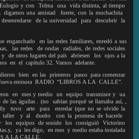
 Eulogio y con
Telma
una
vida distinta, al tiempo
 digamos
una amistad
fuerte,
con la muchachita
desenredarse
de la universidad
para
descubrir
la
ue enganchado
en las redes familiares, enredó a sus
as,
las redes
de ondas
radiales, de redes sociales
y
de otros lugares del país
abriesen
los
ojos a la
mos
en
el
capítulo 32. Vamos
adelante.
ndieron
bien
en las
primeros
pasos
para comenzar
Nueva emisora
RADIO
“LIBROS A LA
CALLE”.
eron
en
mes y medio
un
equipo
transmisor y
ua
o de las águilas . (no
sabían porqué se llamaba así, ,
lly
tuvo
arte
para
enredar (que no se olvide la
taller
y al
dueño
con la promesa de hacerle
>
los
equipos
de sonido
los
consiguió
Victorino
tas.y,
ya
les digo,
en mes
y medio estaba instalada
S A LA CALLE.