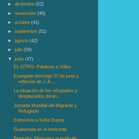
►
diciembre
(52)
►
noviembre
(40)
►
octubre
(41)
►
septiembre
(51)
►
agosto
(42)
►
julio
(59)
▼
junio
(47)
EL OTRO- Palabras a Voleo
Evangelio domingo 27 de junio y
reflexión de J. A....
La situación de los refugiados y
desplazados duran...
Jornada Mundial del Migrante y
Refugiado
Entrevista a Sofía Duyos
Guatemala en el horizonte
Biografía. Misionero al estilo de