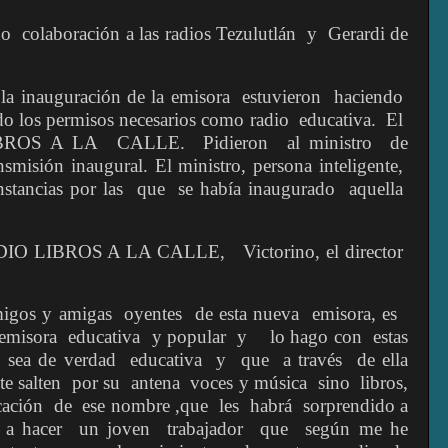
do
colaboración a las radios Tezulutlán
y
Gerardi de
a la inauguración de la emisora
estuvieron
haciendo
o los permisos necesarios como radio
educativa.
El
IBROS A LA
CALLE.
Pidieron
al ministro
de
ansmisión inaugural. El ministro, persona inteligente,
nstancias por las
que
se había inaugurado
aquella
DIO LIBROS A LA CALLE,
Victorino, el director
migos y amigas
oyentes
de esta nueva
emisora, es
 emisora
educativa
y popular
y
lo hago con
estas
sea de verdad
educativa
y
que
a través
de ella
e salten
por su
antena
voces y música
sino
libros,
cación
de
ese nombre ,que
les
habrá
sorprendido a
 a hacer
un joven
trabajador
que
según me he