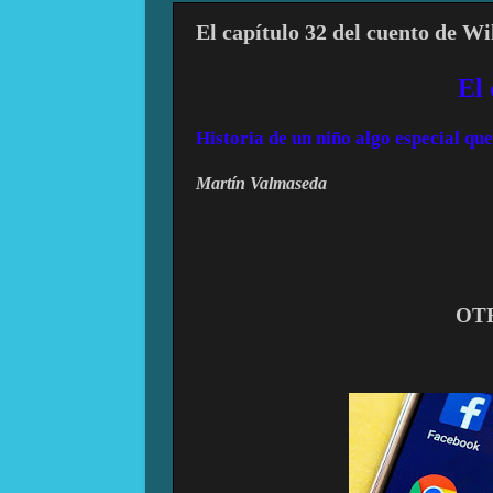
El capítulo 32 del cuento de Wi
El
Historia de un niño algo especial q
Martín Valmaseda
OT