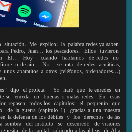
a
situación.
Me
explico:
la
palabra redes ya saben
 para Pedro, Juan… los pescadores.
Ellos
tuvieron
on
Él…
Hoy
cuando
hablamos
de redes
no
firme
o de aire.
No
se trata
de redes
acuáticas;
e unos aparatitos a otros (teléfonos, ordenadores…)
den.
es”
dijo
el profeta.
Yo
haré
que
te enredes
en
te se
enreda
en
buenas o malas redes.
En
estas
or, repasen
todos los
capítulos:
el
pequeñín
que
go
de la guerra (capítulo 1)
gracias a una maestra
en la defensa de los débiles
y
los
derechos
de las
la sombra
del instituto
se
desenredó
de visiones
rguesita
de la capital, subiendo a las aldeas
de Alta