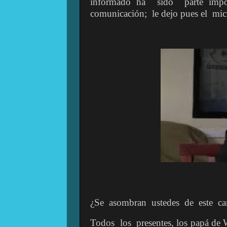
informado ha
sido
parte imp
comunicación;
le dejo pues el
mic
¿Se
asombran
ustedes
de
este
c
Todos
los
presentes, los papá de 