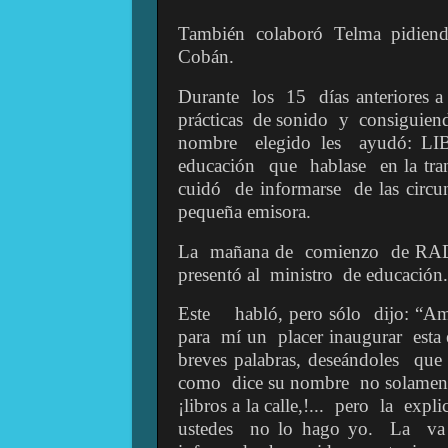
También
colaboró
Telma
pidien
Cobán.
Durante
los
15
días anteriores 
prácticas
de sonido
y
consiguiend
nombre
elegido les
ayudó: L
educación
que
hablase
en la tr
cuidó
de informarse
de las circu
pequeña emisora.
La
mañana de
comienzo
de RA
presentó al
ministro
de educación.
Este
habló,
pero sólo
dijo: “A
para
mí un
placer inaugurar
esta
breves palabras, deseándoles
que
como
dice su nombre
no solament
¡libros a la calle,!...
pero
la
expli
ustedes
no lo hago yo.
La
va