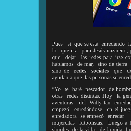
Pues
sí
que se está
enredando
l
lo
que era
para Jesús nazareno,
que
dejar
las redes para irse c
hablamos
de mar,
sino de tierra
sino de
redes
sociales
que
d
ayudan a que
las personas se enre
“Yo
te
haré
pescador
de hombr
otras
redes distintas. Hoy
la gen
aventuras
del
Willy tan
enredad
empezó
enredándose
en el jue
enredadora
se empezó
enredar
mujercitas
futbolistas.
Luego a 
simples
de la vida,
de la vida
bu