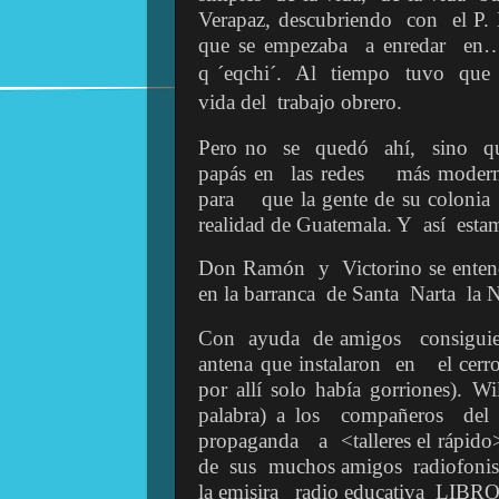
Verapaz, descubriendo
con
el P.
que
se empezaba
a enredar
en…
q
´eqchi´. Al
tiempo
tuvo
que
vida del
trabajo obrero.
Pero no
se
quedó
ahí,
sino
q
papás en
las redes
más modern
para
que la gente de su colonia
realidad de Guatemala. Y
así
esta
Don Ramón
y
Victorino se ente
en la barranca
de Santa
Narta
la 
Con
ayuda
de amigos
consigui
antena que instalaron
en
el cerr
por allí solo había gorriones). Wi
palabra) a los
compañeros
del
propaganda
a
<talleres el rápido
de
sus
muchos amigos
radiofonis
la emisira
radio educativa
LIBRO