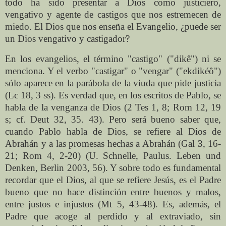
todo ha sido presentar a Dios como justiciero,
vengativo y agente de castigos que nos estremecen de
miedo. El Dios que nos enseña el Evangelio, ¿puede ser
un Dios vengativo y castigador?
En los evangelios, el término "castigo" ("dikê") ni se
menciona. Y el verbo "castigar" o "vengar" ("ekdikéô")
sólo aparece en la parábola de la viuda que pide justicia
(Lc 18, 3 ss). Es verdad que, en los escritos de Pablo, se
habla de la venganza de Dios (2 Tes 1, 8; Rom 12, 19
s; cf. Deut 32, 35. 43). Pero será bueno saber que,
cuando Pablo habla de Dios,
se refiere
al Dios de
Abrahán y a las promesas hechas a Abrahán (Gal 3, 16-
21; Rom 4, 2-20) (U. Schnelle, Paulus. Leben und
Denken, Berlin 2003, 56). Y sobre todo es fundamental
recordar que el Dios, al que se refiere Jesús, es el Padre
bueno que no hace distinción entre buenos y malos,
entre justos e injustos (Mt 5, 43-48). Es, además, el
Padre que acoge al perdido y al extraviado, sin