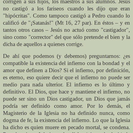
corrigen a sus hijos, los maestros a sus alumnos. Jesús
no castigó a los fariseos cuando les dijo que eran
"hipócritas". Como tampoco castigó a Pedro cuando lo
calificó de "¡Satanás!" (Mt 16, 27 par). En éstos – y en
tantos otros casos – Jesús no actuó como "castigador",
sino como "corrector" del que sólo pretende el bien y la
dicha de aquellos a quienes corrige.
De ahí que podemos (y debemos) preguntarnos: ¿es
compatible la existencia del infierno con la bondad y el
amor que definen a Dios? Si el infierno, por definición,
es eterno, eso quiere decir que el infierno no puede ser
medio para nada ulterior. El infierno es lo último y
definitivo. El Dios, que hace y mantiene el infierno, no
puede ser sino un Dios castigador, un Dios que jamás
podría ser definido como amor. Por lo demás, el
Magisterio de la Iglesia no ha definido nunca, como
dogma de fe, la existencia del infierno. Lo que la Iglesia
ha dicho es quien muere en pecado mortal, se condena.