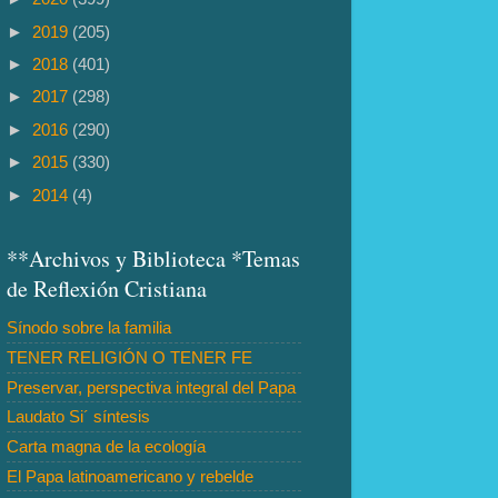
►
2019
(205)
►
2018
(401)
►
2017
(298)
►
2016
(290)
►
2015
(330)
►
2014
(4)
**Archivos y Biblioteca *Temas
de Reflexión Cristiana
Sínodo sobre la familia
TENER RELIGIÓN O TENER FE
Preservar, perspectiva integral del Papa
Laudato Si´ síntesis
Carta magna de la ecología
El Papa latinoamericano y rebelde