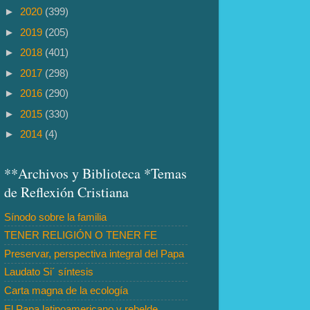
►
2020
(399)
►
2019
(205)
►
2018
(401)
►
2017
(298)
►
2016
(290)
►
2015
(330)
►
2014
(4)
**Archivos y Biblioteca *Temas
de Reflexión Cristiana
Sínodo sobre la familia
TENER RELIGIÓN O TENER FE
Preservar, perspectiva integral del Papa
Laudato Si´ síntesis
Carta magna de la ecología
El Papa latinoamericano y rebelde