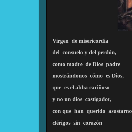
Virgen
de misericordia
del
consuelo y del perdón,
como madre
de Dios
padre
mostrándonos
cómo
es Dios,
que
es el abba cariñoso
y no un dios
castigador,
con que
han
querido
asustarno
clérigos
sin
corazón