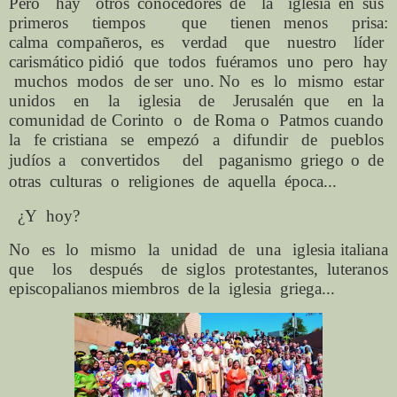
Pero
hay
otros conocedores de
la
iglesia en sus
primeros
tiempos
que
tienen menos
prisa:
calma
compañeros, es
verdad
que
nuestro
líder
carismático pidió
que
todos
fuéramos
uno
pero
hay
muchos
modos
de ser
uno. No
es
lo
mismo
estar
unidos
en
la
iglesia
de
Jerusalén que
en la
comunidad de Corinto
o
de Roma o
Patmos cuando
la
fe cristiana
se
empezó
a
difundir
de
pueblos
judíos a
convertidos
del
paganismo griego
o de
otras
culturas
o
religiones
de
aquella
época...
¿Y
hoy?
No
es
lo
mismo
la
unidad
de
una
iglesia italiana
que
los
después
de siglos protestantes, luteranos
episcopalianos miembros
de la
iglesia
griega...