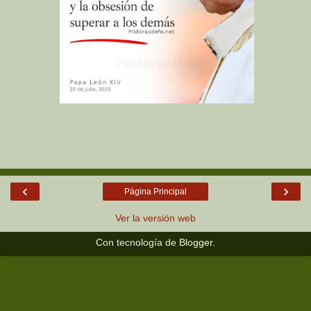
‹
›
Página Principal
Ver la versión web
Con tecnología de
Blogger
.